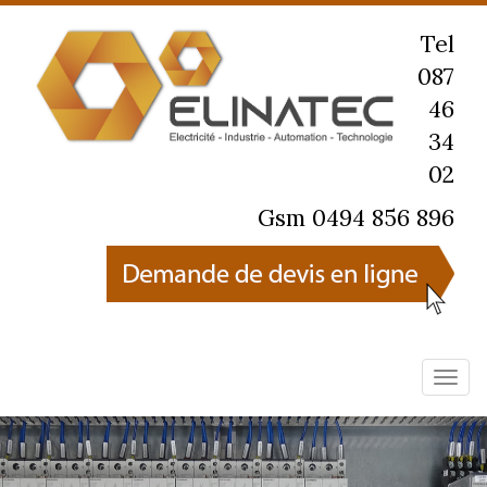
Tel
087
46
34
02
Gsm 0494 856 896
Navig