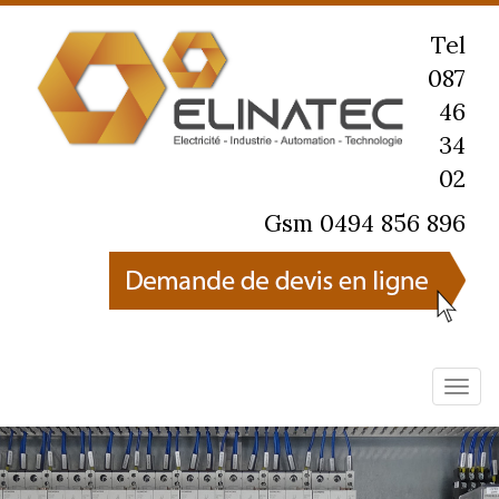
Tel
087
46
34
02
Gsm 0494 856 896
Navig